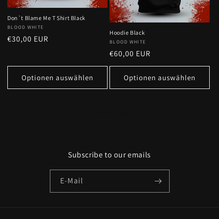
Don`t Blame Me T Shirt Black
Anbieter:
BLOOD WHITE
Hoodie Black
Normaler
€30,00 EUR
Anbieter:
BLOOD WHITE
Preis
Normaler
€60,00 EUR
Preis
Optionen auswählen
Optionen auswählen
Alle anzeigen
Subscribe to our emails
E-Mail