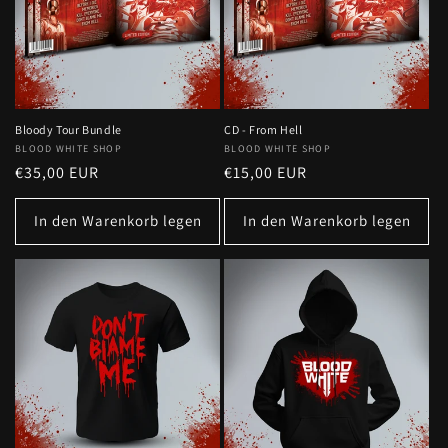
Bloody Tour Bundle
CD - From Hell
Anbieter:
BLOOD WHITE SHOP
Anbieter:
BLOOD WHITE SHOP
Normaler
€35,00 EUR
Normaler
€15,00 EUR
Preis
Preis
In den Warenkorb legen
In den Warenkorb legen