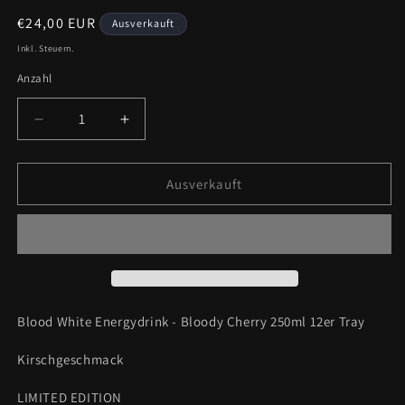
Normaler
€24,00 EUR
Ausverkauft
Preis
Inkl. Steuern.
Anzahl
Anzahl
Verringere
Erhöhe
die
die
Menge
Menge
für
für
Ausverkauft
Blood
Blood
White
White
-
-
Bloody
Bloody
Cherry
Cherry
-
-
Energy
Energy
Blood White Energydrink - Bloody Cherry 250ml 12er Tray
Drink
Drink
12er
12er
Kirschgeschmack
Tray
Tray
LIMITED EDITION