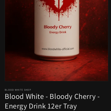
Medien
1
in
BLOOD WHITE SHOP
Blood White - Bloody Cherry -
Modal
öffnen
Energy Drink 12er Tray